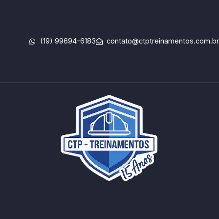
Ir
para
o
(19) 99694-6183
contato@ctptreinamentos.com.br
conteúdo