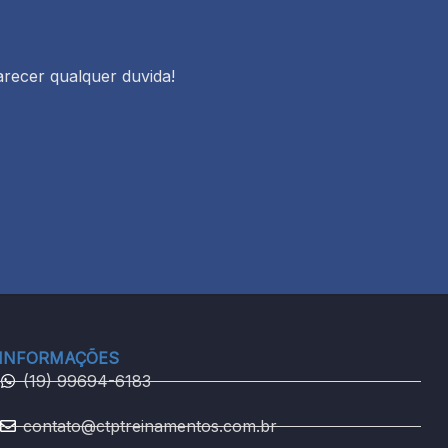
arecer qualquer duvida!
INFORMAÇÕES
(19) 99694-6183
contato@ctptreinamentos.com.br