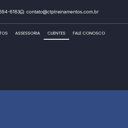
9694-6183
contato@ctptreinamentos.com.br
NTOS
ASSESSORIA
CLIENTES
FALE CONOSCO