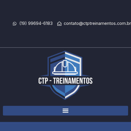
Ir
para
o
(19) 99694-6183
contato@ctptreinamentos.com.br
conteúdo